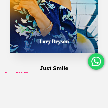
Just Smile
From $23.95
Etiam pharetra, erat sed fermentum feugiat, velit mauris
egestas quam, ut aliquam massa.
GET IT NOW